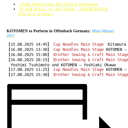
«
Otaku World Events 2025.08.03 in Nottingham
“두 손을 맞잡고, 더 나은 미래로” 한일축제한마당
2025.10.12 in Seoul
»
KOTOMEN to Perform in Offenbach Germany:
Main-Matsuri
2025
【15.08.2025 14:45】 
Cup Noodles Main Stage
　Kitamura 
【16.08.2025 13:30】 
Cup Noodles Main Stage
 KOTOMEN – 
【16.08.2025 15:00】 
Brother Sewing & Craft Main Stag
【16.08.2025 20:15】 
Brother Sewing & Craft Main Stag
　Yoshimi Tsuhimoto und KOTOMEN – Yoshiaki Okawa

【17.08.2025 11:25】 
Cup Noodles Main Stage
 KOTOMEN – 
【17.08.2025 15:30】 
Brother Sewing & Craft Main Stag