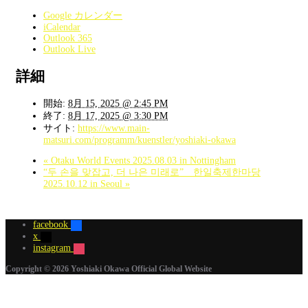
Google カレンダー
iCalendar
Outlook 365
Outlook Live
詳細
開始:
8月 15, 2025 @ 2:45 PM
終了:
8月 17, 2025 @ 3:30 PM
サイト:
https://www.main-
matsuri.com/programm/kuenstler/yoshiaki-okawa
«
Otaku World Events 2025.08.03 in Nottingham
“두 손을 맞잡고, 더 나은 미래로” 한일축제한마당
2025.10.12 in Seoul
»
facebook
x
instagram
Copyright © 2026 Yoshiaki Okawa Official Global Website